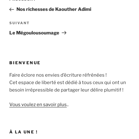
Article
de
précédent
Nos richesses de Kaouther Adimi
l’article
Article
SUIVANT
suivant
Le Mégoulousoumage
BIENVENUE
Faire éclore nos envies d’écriture réfrénées !
Cet espace de liberté est dédié à tous ceux qui ont un
besoin irrépressible de partager leur délire plumitif !
Vous voulez en savoir plus
..
À LA UNE !