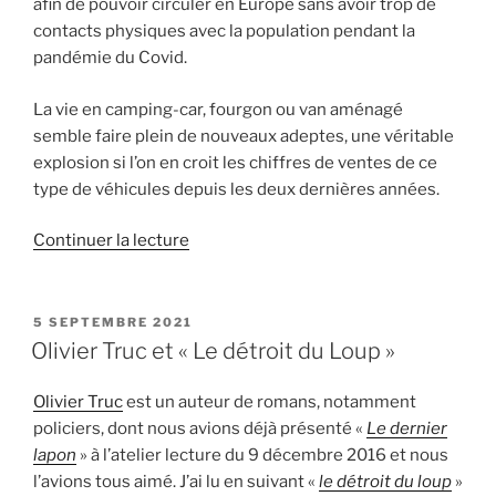
afin de pouvoir circuler en Europe sans avoir trop de
contacts physiques avec la population pendant la
pandémie du Covid.
La vie en camping-car, fourgon ou van aménagé
semble faire plein de nouveaux adeptes, une véritable
explosion si l’on en croit les chiffres de ventes de ce
type de véhicules depuis les deux dernières années.
de
Continuer la lecture
« Chasseurs-
cueilleurs »
PUBLIÉ
5 SEPTEMBRE 2021
LE
Olivier Truc et « Le détroit du Loup »
Olivier Truc
est un auteur de romans, notamment
policiers, dont nous avions déjà présenté «
Le dernier
lapon
» à l’atelier lecture du 9 décembre 2016 et nous
l’avions tous aimé. J’ai lu en suivant «
le détroit du loup
»