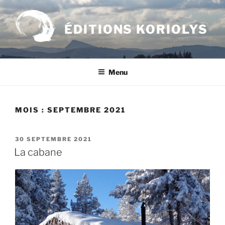
Aller
au
ÉDITIONS KORIOLYS
contenu
principal
Menu
MOIS :
SEPTEMBRE 2021
PUBLIÉ
30 SEPTEMBRE 2021
LE
La cabane